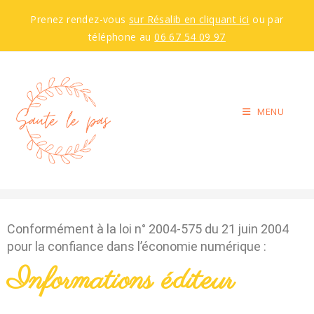
Prenez rendez-vous
sur Résalib en cliquant ici
ou par
téléphone au
06 67 54 09 97
MENU
Mentions légales
>
Mentions légales
Conformément à la loi n° 2004-575 du 21 juin 2004
pour la confiance dans l’économie numérique :
Informations éditeur